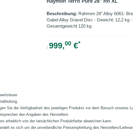
Raymon Territ Pure 28" Rh XL
Beschreibung:
Rahmen 28" Alloy 6061- Bre
Gabel Alloy Gravel Disc - Gewicht: 12,2 kg
Gesamtgewicht 120 kg
00
*
999,
€
:
wertsteuer.
stabholung.
fragen Sie die Verfügbarkeit des jeweiligen Produkts vor dem Besuch unseres 
ntsprechen den Angaben des Herstellers.
ors erheblich von der tatsächlichen Produktfarbe abweichen kann.
ndelt es sich um die unverbindliche Preisempfehlung des Herstellers/Liefera