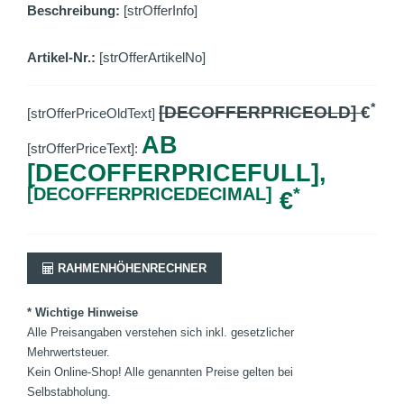
Beschreibung:
[strOfferInfo]
Artikel-Nr.:
[strOfferArtikelNo]
*
[DECOFFERPRICEOLD]
€
[strOfferPriceOldText]
AB
[strOfferPriceText]:
[DECOFFERPRICEFULL],
[DECOFFERPRICEDECIMAL]
*
€
RAHMENHÖHENRECHNER
* Wichtige Hinweise
Alle Preisangaben verstehen sich inkl. gesetzlicher
Mehrwertsteuer.
Kein Online-Shop! Alle genannten Preise gelten bei
Selbstabholung.