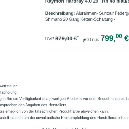
Raymon Hardray 4.0 29" Rh 48 blau
Beschreibung:
Alurahmen- Suntour Federga
Shimano 20 Gang Ketten-Schaltung -
00
799,
€
*
879,00
€
UVP
jetzt nur:
wertsteuer.
stabholung.
fragen Sie die Verfügbarkeit des jeweiligen Produkts vor dem Besuch unseres 
ntsprechen den Angaben des Herstellers.
ors erheblich von der tatsächlichen Produktfarbe abweichen kann.
ndelt es sich um die unverbindliche Preisempfehlung des Herstellers/Liefera