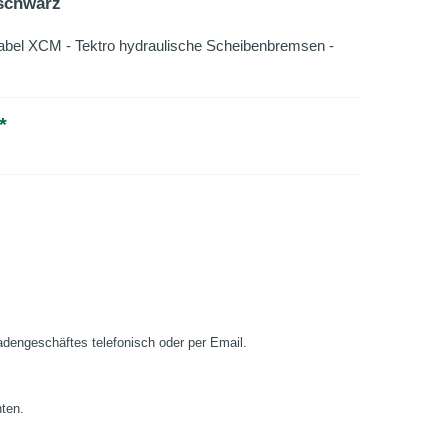
/schwarz
bel XCM - Tektro hydraulische Scheibenbremsen -
*
Ladengeschäftes telefonisch oder per Email.
nten.