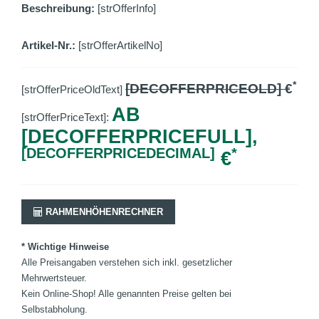
Beschreibung:
[strOfferInfo]
Artikel-Nr.:
[strOfferArtikelNo]
*
[DECOFFERPRICEOLD]
€
[strOfferPriceOldText]
AB
[strOfferPriceText]:
[DECOFFERPRICEFULL],
[DECOFFERPRICEDECIMAL]
*
€
RAHMENHÖHENRECHNER
* Wichtige Hinweise
Alle Preisangaben verstehen sich inkl. gesetzlicher
Mehrwertsteuer.
Kein Online-Shop! Alle genannten Preise gelten bei
Selbstabholung.