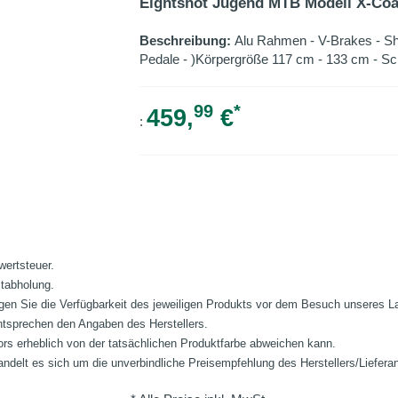
Eightshot Jugend MTB Modell X-Coa
Beschreibung:
Alu Rahmen - V-Brakes - Sh
Pedale - )Körpergröße 117 cm - 133 cm - Sch
99
*
459,
€
:
wertsteuer.
stabholung.
fragen Sie die Verfügbarkeit des jeweiligen Produkts vor dem Besuch unseres 
ntsprechen den Angaben des Herstellers.
ors erheblich von der tatsächlichen Produktfarbe abweichen kann.
ndelt es sich um die unverbindliche Preisempfehlung des Herstellers/Liefera