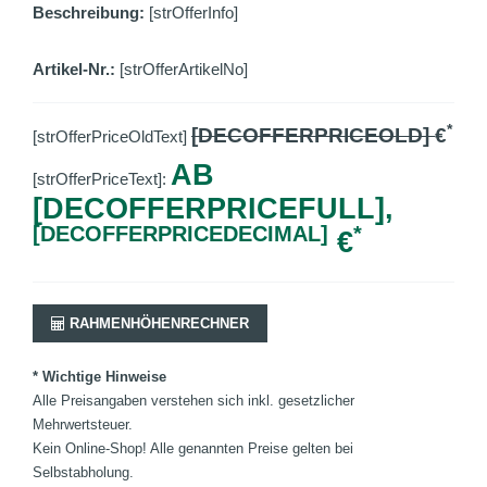
Beschreibung:
[strOfferInfo]
Artikel-Nr.:
[strOfferArtikelNo]
*
[DECOFFERPRICEOLD]
€
[strOfferPriceOldText]
AB
[strOfferPriceText]:
[DECOFFERPRICEFULL],
[DECOFFERPRICEDECIMAL]
*
€
RAHMENHÖHENRECHNER
* Wichtige Hinweise
Alle Preisangaben verstehen sich inkl. gesetzlicher
Mehrwertsteuer.
Kein Online-Shop! Alle genannten Preise gelten bei
Selbstabholung.