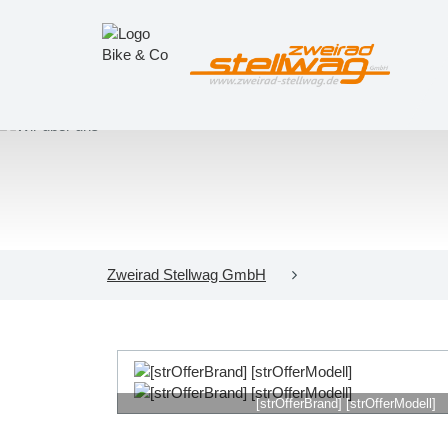
Zweirad Stellwag GmbH
[strOfferBrand] [strOfferModell]