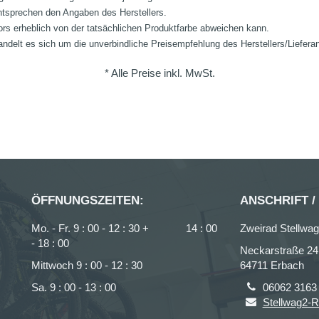
ntsprechen den Angaben des Herstellers.
ors erheblich von der tatsächlichen Produktfarbe abweichen kann.
ndelt es sich um die unverbindliche Preisempfehlung des Herstellers/Liefera
* Alle Preise inkl. MwSt.
ÖFFNUNGSZEITEN:
ANSCHRIFT /
Mo. - Fr. 9 : 00 - 12 : 30 + 14 : 00
Zweirad Stellw
- 18 : 00
Neckarstraße 24
Mittwoch 9 : 00 - 12 : 30
64711 Erbach
Sa. 9 : 00 - 13 : 00
06062 3163
Stellwag2-R