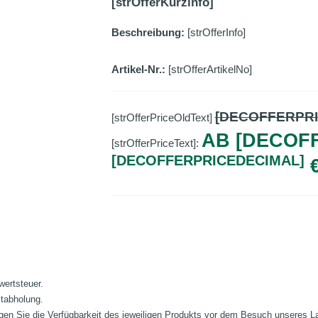
[strOfferKurzinfo]
Beschreibung:
[strOfferInfo]
Artikel-Nr.:
[strOfferArtikelNo]
[DECOFFERPR
[strOfferPriceOldText]
AB [DECOF
[strOfferPriceText]:
[DECOFFERPRICEDECIMAL]
wertsteuer.
stabholung.
fragen Sie die Verfügbarkeit des jeweiligen Produkts vor dem Besuch unseres 