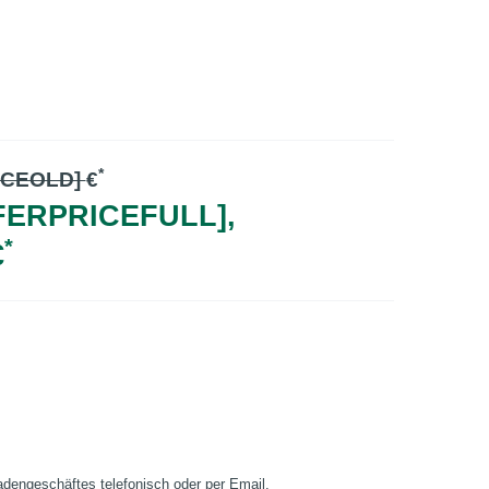
*
ICEOLD]
€
FERPRICEFULL],
*
€
Ladengeschäftes telefonisch oder per Email.