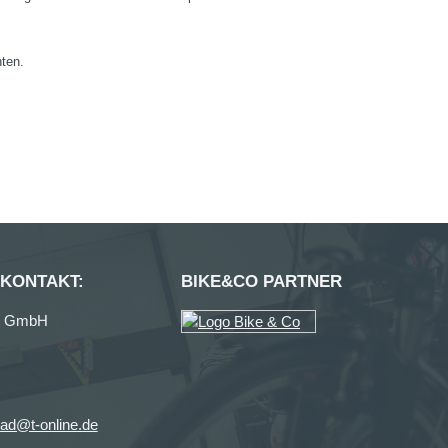
nten.
 KONTAKT:
BIKE&CO PARTNER
ag GmbH
ad@t-online.de