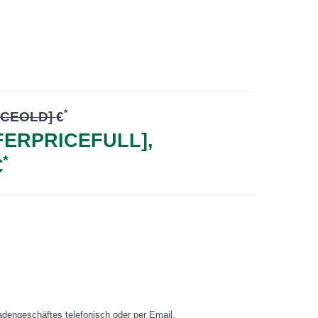
*
ICEOLD]
€
FERPRICEFULL],
*
€
Ladengeschäftes telefonisch oder per Email.