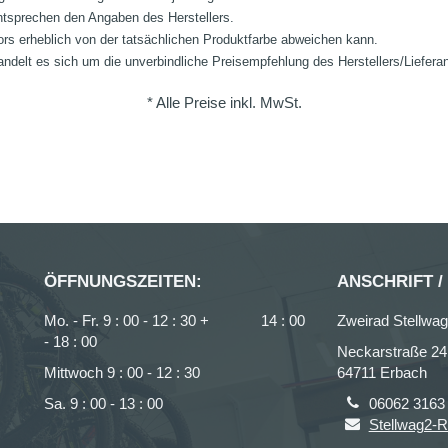
ntsprechen den Angaben des Herstellers.
ors erheblich von der tatsächlichen Produktfarbe abweichen kann.
ndelt es sich um die unverbindliche Preisempfehlung des Herstellers/Liefera
* Alle Preise inkl. MwSt.
ÖFFNUNGSZEITEN:
ANSCHRIFT /
Mo. - Fr. 9 : 00 - 12 : 30 + 14 : 00
Zweirad Stellw
- 18 : 00
Neckarstraße 24
Mittwoch 9 : 00 - 12 : 30
64711 Erbach
Sa. 9 : 00 - 13 : 00
06062 3163
Stellwag2-R