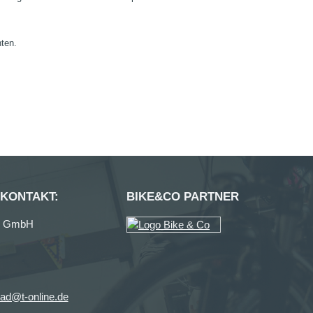
nten.
 KONTAKT:
BIKE&CO PARTNER
ag GmbH
ad@t-online.de