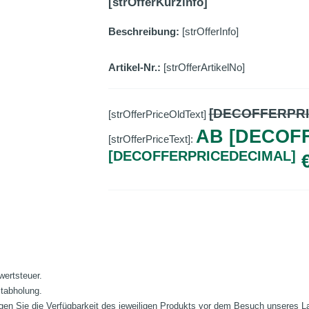
[strOfferKurzinfo]
Beschreibung:
[strOfferInfo]
Artikel-Nr.:
[strOfferArtikelNo]
[DECOFFERPR
[strOfferPriceOldText]
AB [DECOF
[strOfferPriceText]:
[DECOFFERPRICEDECIMAL]
wertsteuer.
stabholung.
fragen Sie die Verfügbarkeit des jeweiligen Produkts vor dem Besuch unseres 