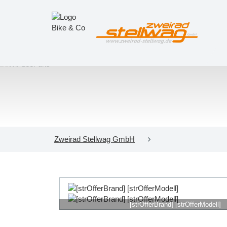
Zweirad Stellwag GmbH
[strOfferBrand] [strOfferModell]